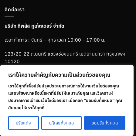
ติดต่อเรา
บริษัท ดีพลัส ทูเก็ตเตอร์ จำกัด
เวลาทำการ : จันทร์ – ศุกร์ เวลา 10:00 – 17:00 น.
123/20-22 ถ.นนทรี แขวงช่องนนทรี เขตยานนาวา กรุงเทพฯ
10120
เราให้ความสำคัญกับความเป็นส่วนตัวของคุณ
Phone :
06-1265-2784
เราใช้คุกกี้เพื่อปรับปรุงประสบการณ์การใช้งานเว็บไซต์ของคุณ
Line :
@ablemenbrand
แสดงโฆษณาหรือเนื้อหาที่ปรับให้เหมาะกับคุณ และวิเคราะห์
ปริมาณการเข้าชมเว็บไซต์ของเรา เมื่อคลิก “ยอมรับทั้งหมด” คุณ
ยินยอมให้เราใช้คุกกี้
Visa
MasterCard
Credit
ปรับแต่ง
ปฏิเสธทั้งหมด
ยอมรับทั้งหมด
Card
Copyright 2026 ©
ABLEMEN All Rights Reserved.