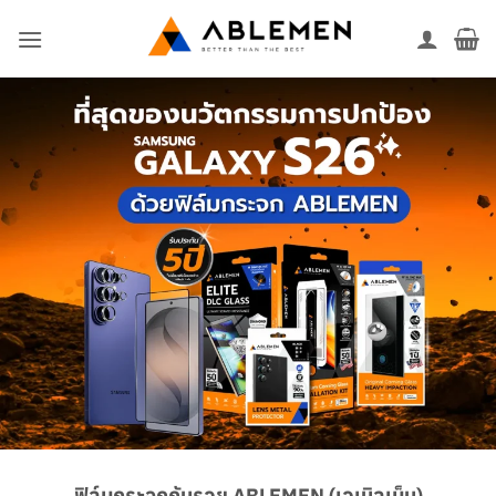
ข้าม
ไป
ยัง
เนื้อหา
ฟิล์มกระจกกันรอย ABLEMEN (เอเบิลเม็น)