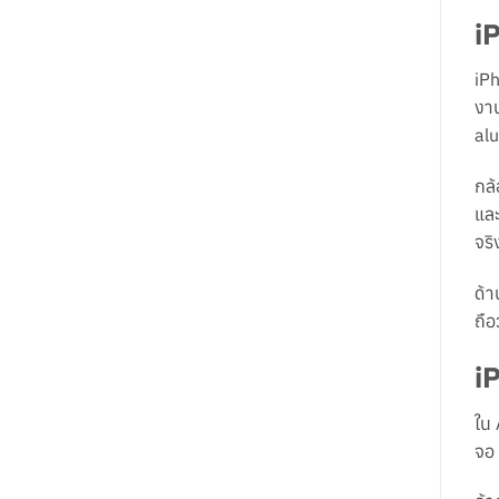
i
iPh
งาน
alu
กล้
และ
จริ
ด้า
ถือ
i
ใน 
จอ 