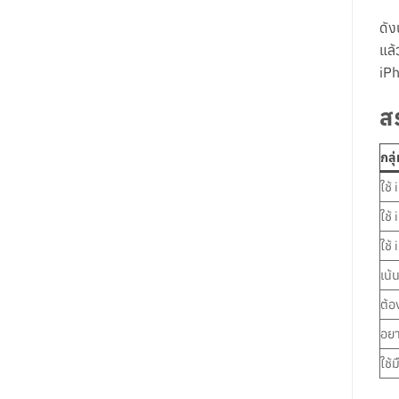
ดัง
แล้
iPh
ส
กลุ่
ใช้
ใช้
ใช้
เน้
ต้อ
อยา
ใช้