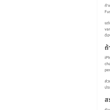
ถ้า
Fus
แต่
var
ต้อ
ถ
iPh
cha
per
ส่ว
ประ
ส
ถ้า