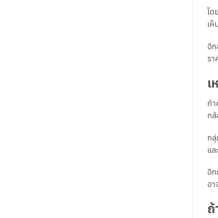
โดย
เห็
อีก
ราค
เ
ถ้า
กล้
กลุ
และ
อีก
อาจ
ถ