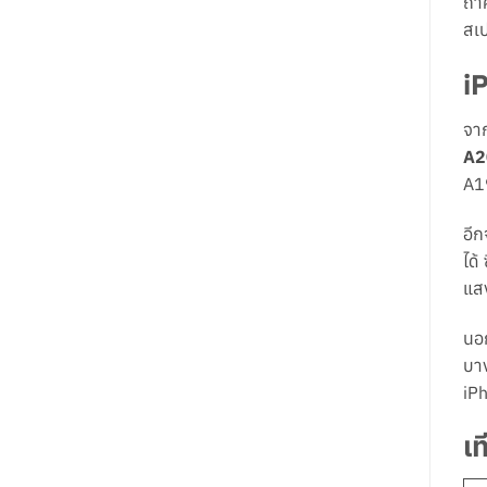
ถ้า
สเป
i
จาก
A2
A1
อีก
ได้
แส
นอก
บาง
iP
เ