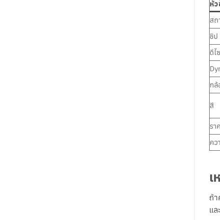
หัว
สถ
ชิป
ดีไซ
Dy
กล้
สี
รา
ควา
เห
ถ้า
และ