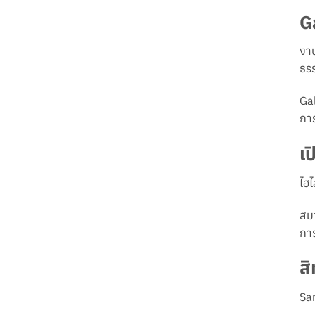
G
งาน
ธรร
Gal
การ
เป
ไฮ
สมา
การ
สิ
Sam