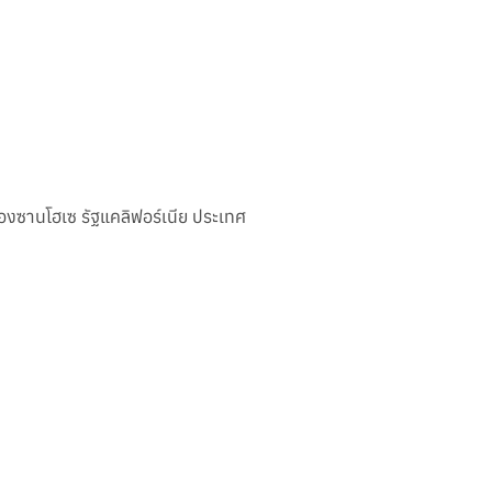
องซานโฮเซ รัฐแคลิฟอร์เนีย ประเทศ