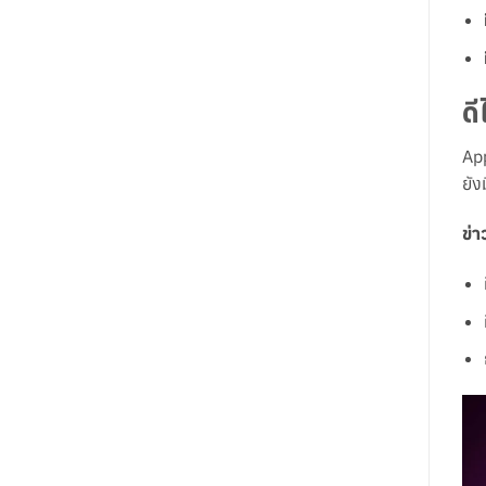
ด
App
ยัง
ข่า