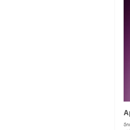
A
อีก