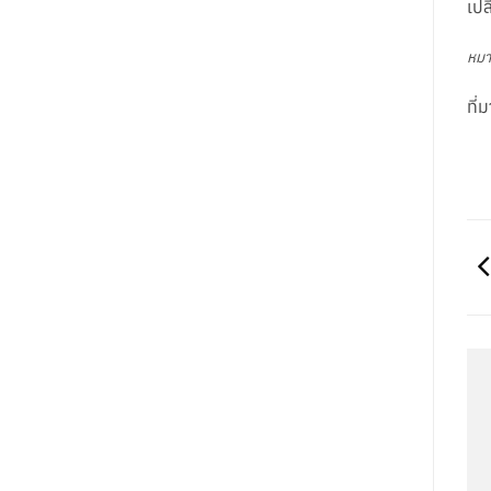
เปล
หมา
ที่ม