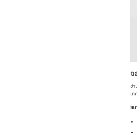
จ
ข่า
เทค
ขน