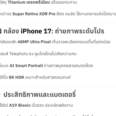
วัสดุ
Titanium เกรดพรีเมียม
แข็งแรงทนทาน
หน้าจอ
Super Retina XDR Pro
สีสด คมชัด ใช้งานกลางแจ้งได้สบา
กล้อง
iPhone 17
: ถ่ายภาพระดับโปร
กล้องหลัก
48MP Ultra Pixel
เก็บรายละเอียดครบแม้ในที่แสงน้อย
เลนส์ Telephoto 6x ซูมไกลโดยไม่เสียความคม
โหมด
AI Smart Portrait
ถ่ายภาพบุคคลสวยคมทุกช็อต
วิดีโอ
8K HDR
เหมาะสำหรับสายคอนเทนต์
ประสิทธิภาพและแบตเตอรี่
ใช้ชิป
A19 Bionic
เร็วแรง ประหยัดพลังงาน