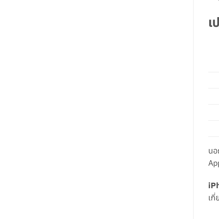
เ
นอ
Ap
iP
เกี