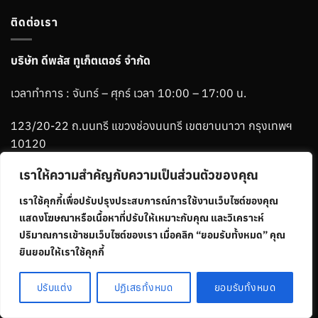
ติดต่อเรา
บริษัท ดีพลัส ทูเก็ตเตอร์ จำกัด
เวลาทำการ : จันทร์ – ศุกร์ เวลา 10:00 – 17:00 น.
123/20-22 ถ.นนทรี แขวงช่องนนทรี เขตยานนาวา กรุงเทพฯ
10120
เราให้ความสำคัญกับความเป็นส่วนตัวของคุณ
Phone :
06-1265-2784
เราใช้คุกกี้เพื่อปรับปรุงประสบการณ์การใช้งานเว็บไซต์ของคุณ
Line :
@ablemenbrand
แสดงโฆษณาหรือเนื้อหาที่ปรับให้เหมาะกับคุณ และวิเคราะห์
ปริมาณการเข้าชมเว็บไซต์ของเรา เมื่อคลิก “ยอมรับทั้งหมด” คุณ
ยินยอมให้เราใช้คุกกี้
Visa
MasterCard
Credit
ปรับแต่ง
ปฏิเสธทั้งหมด
ยอมรับทั้งหมด
Card
Copyright 2026 ©
ABLEMEN All Rights Reserved.