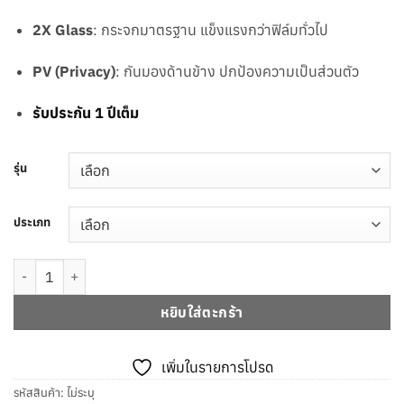
฿1,069.00
2X Glass
: กระจกมาตรฐาน แข็งแรงกว่าฟิล์มทั่วไป
PV (Privacy)
: กันมองด้านข้าง ปกป้องความเป็นส่วนตัว
รับประกัน 1 ปีเต็ม
รุ่น
ประเภท
จำนวน [Official][iPhone 17] ฟิล์มกระจกเต็มจอ FF 2X PV Privacy กันมอ
หยิบใส่ตะกร้า
เพิ่มในรายการโปรด
รหัสสินค้า:
ไม่ระบุ