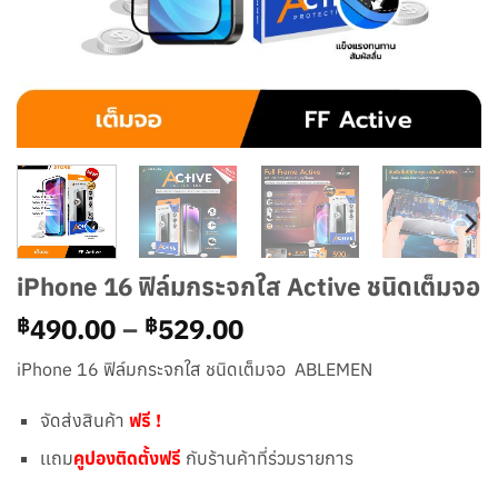
iPhone 16 ฟิล์มกระจกใส Active ชนิดเต็มจอ
Price
490.00
–
529.00
฿
฿
range:
iPhone 16 ฟิล์มกระจกใส ชนิดเต็มจอ ABLEMEN
฿490.00
through
จัดส่งสินค้า
ฟรี !
฿529.00
เเถม
คูปองติดตั้งฟรี
กับร้านค้าที่ร่วมรายการ