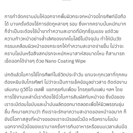
การกำจัดคราบมันให้ออกจากพื้นผิวกระจกหน้าจอโทรศัพท์มือถือ
ได้ บางครั้งต้องใช้การขัดถูหลายๆ รอบ ซึ่งหากคราบนั้นหนักมาก
ก็จำเป็นจะต้องใช้น้ำยาทำความสะอาดที่มีฤทธิ์รุนแรง แต่ด้วย
ความก้าวหน้าอย่างล้ำเลิศของเทคโนโลยีในปัจจุบัน ทำให้มีนวัต
กรรมเคลือบผิวหน้าของกระจกให้ทำความสะอาดง่ายขึ้น ไม่ว่าจะ
คราบไขมันหรือสิ่งสกปรกจะหนักหนาสาหัสขนาดไหน ก็สามารถ
เช็ดออกได้ง่ายๆ ด้วย Nano Coating Wipe
ปกติแล้วในการใช้โทรศัพท์ในชีวิตประจำวัน แทบจะทุกเวลาที่ทุกคน
ต้องหยิบจับโทรศัพท์ ไม่ว่าจะเป็นการเช็คข้อมูลข่าวสาร ติดต่องาน
เล่นเกม ดูวิดีโอ เซลฟี่ แชทคุยกับเพื่อน โทรคุยกับแฟน ฯลฯ โดย
การใช้งานเหล่านี้เราต้องใช้นิ้วในการสัมผัสกับหน้าจอ ซึ่งมือของ
เราจะมีต่อมไขมันและน้ำมันผลิตออกมาตลอดเพื่อให้ผิวพรรณชุ่ม
ชื้น ก็หมายความว่า ถึงเราจะรักษาความสะอาดของหน้าจอมาก ก็
ยังมีโอกาสสูงที่หน้าจอของเราจะมีรอยนิ้วมือ หรือคราบไขมัน
นอกจากนิ้วมือของเราบางครั้งการกินอาหารหรือขนมเวลาเล่นมือ