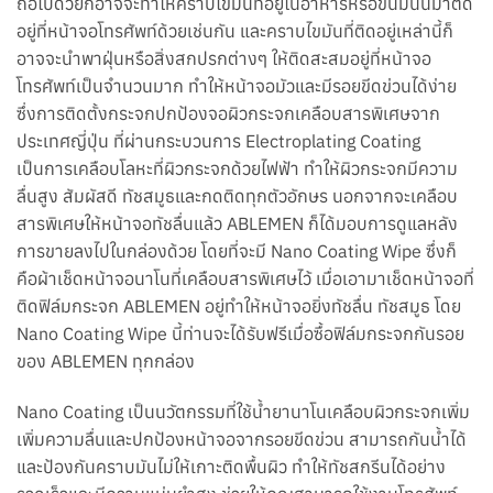
ถือไปด้วยก็อาจจะทำให้คราบไขมันที่อยู่ในอาหารหรือขนมนั้นมาติด
อยู่ที่หน้าจอโทรศัพท์ด้วยเช่นกัน และคราบไขมันที่ติดอยู่เหล่านี้ก็
อาจจะนำพาฝุ่นหรือสิ่งสกปรกต่างๆ ให้ติดสะสมอยู่ที่หน้าจอ
โทรศัพท์เป็นจำนวนมาก ทำให้หน้าจอมัวและมีรอยขีดข่วนได้ง่าย
ซึ่งการติดตั้งกระจกปกป้องจอผิวกระจกเคลือบสารพิเศษจาก
ประเทศญี่ปุ่น ที่ผ่านกระบวนการ Electroplating Coating
เป็นการเคลือบโลหะที่ผิวกระจกด้วยไฟฟ้า ทำให้ผิวกระจกมีความ
ลื่นสูง สัมผัสดี ทัชสมูธและกดติดทุกตัวอักษร นอกจากจะเคลือบ
สารพิเศษให้หน้าจอทัชลื่นแล้ว ABLEMEN ก็ได้มอบการดูแลหลัง
การขายลงไปในกล่องด้วย โดยที่จะมี Nano Coating Wipe ซึ่งก็
คือผ้าเช็ดหน้าจอนาโนที่เคลือบสารพิเศษไว้ เมื่อเอามาเช็ดหน้าจอที่
ติดฟิล์มกระจก ABLEMEN อยู่ทำให้หน้าจอยิ่งทัชลื่น ทัชสมูธ โดย
Nano Coating Wipe นี้ท่านจะได้รับฟรีเมื่อซื้อฟิล์มกระจกกันรอย
ของ ABLEMEN ทุกกล่อง
Nano Coating เป็นนวัตกรรมที่ใช้น้ำยานาโนเคลือบผิวกระจกเพิ่ม
เพิ่มความลื่นและปกป้องหน้าจอจากรอยขีดข่วน สามารถกันน้ำได้
และป้องกันคราบมันไม่ให้เกาะติดพื้นผิว ทำให้ทัชสกรีนได้อย่าง