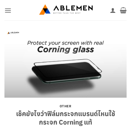
ข้าม
ไป
ยัง
เนื้อหา
OTHER
เช็คยังไงว่าฟิล์มกระจกแบรนด์ไหนใช้
กระจก Corning แท้