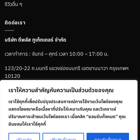
รีวิวอื่น ๆ
ติดต่อเรา
บริษัท ดีพลัส ทูเก็ตเตอร์ จำกัด
เวลาทำการ : จันทร์ – ศุกร์ เวลา 10:00 – 17:00 น.
123/20-22 ถ.นนทรี แขวงช่องนนทรี เขตยานนาวา กรุงเทพฯ
10120
เราให้ความสำคัญกับความเป็นส่วนตัวของคุณ
Phone :
06-1265-2784
เราใช้คุกกี้เพื่อปรับปรุงประสบการณ์การใช้งานเว็บไซต์ของคุณ
Line :
@ablemenbrand
แสดงโฆษณาหรือเนื้อหาที่ปรับให้เหมาะกับคุณ และวิเคราะห์
ปริมาณการเข้าชมเว็บไซต์ของเรา เมื่อคลิก “ยอมรับทั้งหมด” คุณ
ยินยอมให้เราใช้คุกกี้
Visa
MasterCard
Credit
ปรับแต่ง
ปฏิเสธทั้งหมด
ยอมรับทั้งหมด