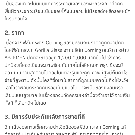
เป็นของแท้ จะไม่มีแม้แต่การระคายเคืองของผิวกระจก ที่สำคัญ
พื้นผิวกระจกจะเรียบเนียนขอบโค้งมนสวย ไม่มีรอยต่อหรือรอยหยัก
ให้รบกวนใจ
2. ราคา
เนื่องจากฟิล์มกระจก Corning ของปลอมจะมีราคาถูกกว่าปกติ
โดยฟิล์มกระจก Gorilla Glass จากบริษัท Corning อเมริกา อย่าง
ABLEMEN ปกติจะขายอยู่ที่ 1,200-2,000 บาทขึ้นไป ซึ่งการ
ปกป้องที่ยอดเยี่ยมจะมาพร้อมกับเทคโนโลยีคุณภาพสูง ซึ่งจะมี
ความทนทานสูงตามไปด้วยในแต่ละรุ่นและคุณภาพที่สูงนี้ก็มีค่าใช้
จ่ายที่สูงตาม ดังนั้นใครที่ซื้อมาในราคาที่ถูกแบบคาดไม่ถึงให้ระวัง
เอาไว้ว่าฟิล์มกระจกกันรอยนั้นมีแนวโน้มที่จะเป็นของปลอมหรือ
เลียนแบบสูงมาก ในเรื่องของนวัตกรรมเหล่านี้จงจำเอาไว้ จ่ายเงิน
ทั้งที ก็เลือกดีๆ ไปเลย
3. มีการรับประกันหลังการขายที่ดี
อีกหนึ่งของการเช็คความน่าเชื่อถือของฟิล์มกระจก Corning แท้
คือการรับประกันหลังการขาย หากฟิล์มกระจกที่คุณซื้อมีการรับ