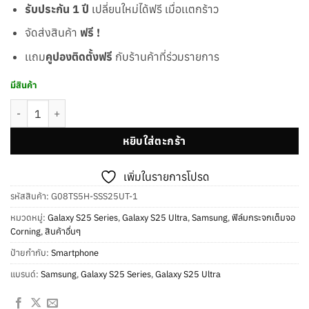
รับประกัน 1 ปี
เปลี่ยนใหม่ได้ฟรี เมื่อเเตกร้าว
จัดส่งสินค้า
ฟรี !
เเถม
คูปองติดตั้งฟรี
กับร้านค้าที่ร่วมรายการ
มีสินค้า
จำนวน [New] ฟิล์มกระจกเต็มจอถนอมสายตา - FF Slim Corning Gorilla Gl
หยิบใส่ตะกร้า
เพิ่มในรายการโปรด
รหัสสินค้า:
G08TS5H-SSS25UT-1
หมวดหมู่:
Galaxy S25 Series
,
Galaxy S25 Ultra
,
Samsung
,
ฟิล์มกระจกเต็มจอ
Corning
,
สินค้าอื่นๆ
ป้ายกำกับ:
Smartphone
แบรนด์:
Samsung
,
Galaxy S25 Series
,
Galaxy S25 Ultra