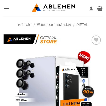
ข้าม
ไป
ยัง
เนื้อหา
หน้าหลัก
/
ฟิล์มกระจกเลนส์กล้อง
/
METAL
เพิ่มใน
รายการ
โปรด