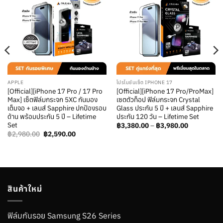
เพิ่มใน
เพิ่มใน
รายการ
รายการ
โปรด
โปรด
APPLE
โปรโมชั่นเซ็ต IPHONE 17
[Official][iPhone 17 Pro / 17 Pro
[Official][iPhone 17 Pro/ProMax]
Max] เซ็ตฟิล์มกระจก 5XC กันมอง
เซตตัวท็อป ฟิล์มกระจก Crystal
เต็มจอ + เลนส์ Sapphire ปกป้องรอบ
Glass ประกัน 5 ปี + เลนส์ Sapphire
ด้าน พร้อมประกัน 5 ปี – Lifetime
ประกัน 120 วัน – Lifetime Set
Set
Price
฿
3,380.00
–
฿
3,980.00
range:
Original
Current
฿
2,980.00
฿
2,590.00
฿3,380.00
price
price
through
was:
is:
฿3,980.00
฿2,980.00.
฿2,590.00.
สินค้าใหม่
ฟิล์มกันรอย Samsung S26 Series