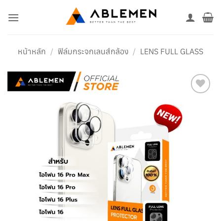
ข้าม
ไป
ยัง
เนื้อหา
หน้าหลัก
/
ฟิล์มกระจกเลนส์กล้อง
/
LENS FULL GLASS
เพิ่มใน
รายการ
โปรด