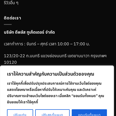
รีวิวอื่น ๆ
ติดต่อเรา
บริษัท ดีพลัส ทูเก็ตเตอร์ จำกัด
เวลาทำการ : จันทร์ – ศุกร์ เวลา 10:00 – 17:00 น.
123/20-22 ถ.นนทรี แขวงช่องนนทรี เขตยานนาวา กรุงเทพฯ
10120
เราให้ความสำคัญกับความเป็นส่วนตัวของคุณ
Phone :
06-1265-2784
เราใช้คุกกี้เพื่อปรับปรุงประสบการณ์การใช้งานเว็บไซต์ของคุณ
Line :
@ablemenbrand
แสดงโฆษณาหรือเนื้อหาที่ปรับให้เหมาะกับคุณ และวิเคราะห์
ปริมาณการเข้าชมเว็บไซต์ของเรา เมื่อคลิก “ยอมรับทั้งหมด” คุณ
ยินยอมให้เราใช้คุกกี้
Visa
MasterCard
Credit
ปรับแต่ง
ปฏิเสธทั้งหมด
ยอมรับทั้งหมด
Card